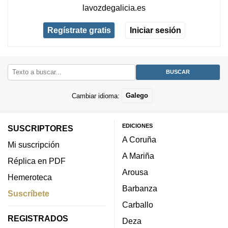
lavozdegalicia.es
Regístrate gratis
Iniciar sesión
Cambiar idioma:
Galego
EDICIONES
SUSCRIPTORES
A Coruña
Mi suscripción
A Mariña
Réplica en PDF
Arousa
Hemeroteca
Barbanza
Suscríbete
Carballo
REGISTRADOS
Deza