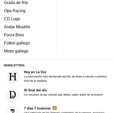
Grada de Río
Opa Racing
CD Lugo
Andar Miudiño
Forza Breo
Fútbol gallego
Motor gallego
NEWSLETTERS
Hoy en La Voz
La información más destacada del día, de lunes a viernes a primera
hora de la mañana
Al final del día
Un resumen de las noticias que debes saber antes de acostarte
7 días 7 historias
Una selección de los mejores contenidos de la semana, exclusiva