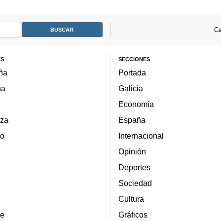
Ca
ES
SECCIONES
ña
Portada
ña
Galicia
Economía
za
España
lo
Internacional
Opinión
Deportes
Sociedad
Cultura
e
Gráficos