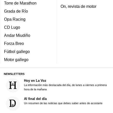
Torre de Marathon
On, revista de motor
Grada de Río
Opa Racing
CD Lugo
Andar Miudiño
Forza Breo
Fútbol gallego
Motor gallego
NEWSLETTERS
Hoy en La Voz
La información más destacada del día, de lunes a viernes a primera
hora de la mañana
Al final del día
Un resumen de las noticias que debes saber antes de acostarte