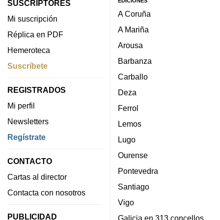
EDICIONES
SUSCRIPTORES
A Coruña
Mi suscripción
A Mariña
Réplica en PDF
Arousa
Hemeroteca
Barbanza
Suscríbete
Carballo
REGISTRADOS
Deza
Mi perfil
Ferrol
Newsletters
Lemos
Regístrate
Lugo
Ourense
CONTACTO
Pontevedra
Cartas al director
Santiago
Contacta con nosotros
Vigo
PUBLICIDAD
Galicia en 313 concellos