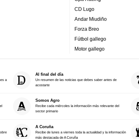
CD Lugo
Andar Miudiño
Forza Breo
Fútbol gallego
Motor gallego
Al final del día
nes a
Un resumen de las noticias que debes saber antes de
acostarte
Somos Agro
el
Recibe cada miércoles la información más relevante del
sector primario
A Coruña
sobre
Recibe de lunes a viernes toda la actualidad y la información
más destacada de A Coruña