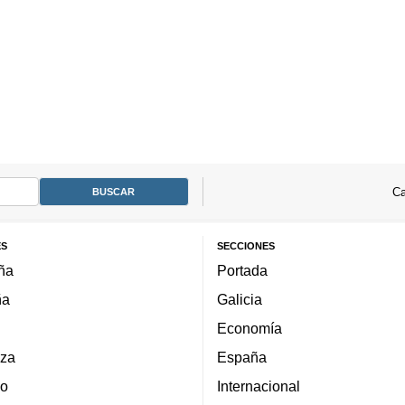
Ca
ES
SECCIONES
ña
Portada
ña
Galicia
Economía
za
España
lo
Internacional