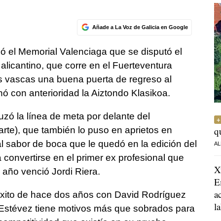
Añade a La Voz de Galicia en Google
ó el Memorial Valenciaga que se disputó el
alicantino, que corre en el Fuerteventura
as vascas una buena puerta de regreso al
ó con anterioridad la Aiztondo Klasikoa.
ruzó la línea de meta por delante del
rte), que también lo puso en aprietos en
q
l sabor de boca que le quedó en la edición del
AL
 convertirse en el primer ex profesional que
X
año venció Jordi Riera.
E
a
 éxito de hace dos años con David Rodríguez
l
 Estévez tiene motivos más que sobrados para