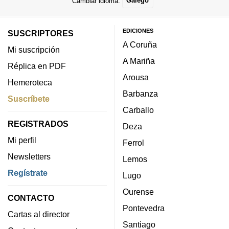
Cambiar idioma:
Galego
EDICIONES
SUSCRIPTORES
A Coruña
Mi suscripción
A Mariña
Réplica en PDF
Arousa
Hemeroteca
Barbanza
Suscríbete
Carballo
REGISTRADOS
Deza
Mi perfil
Ferrol
Newsletters
Lemos
Regístrate
Lugo
Ourense
CONTACTO
Pontevedra
Cartas al director
Santiago