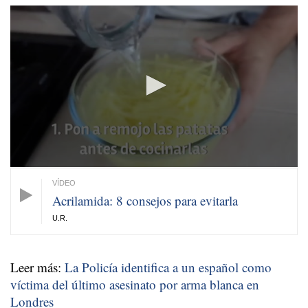
0
seconds
of
54
seconds
Acrilamida: 8 consejos para evitarla
U.R.
Leer más:
La Policía identifica a un español como
víctima del último asesinato por arma blanca en
Londres