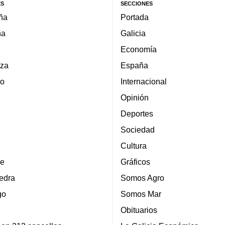
ES
SECCIONES
ña
Portada
ña
Galicia
Economía
za
España
lo
Internacional
Opinión
Deportes
Sociedad
Cultura
e
Gráficos
edra
Somos Agro
go
Somos Mar
Obituarios