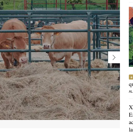
q
AL
X
E
a
l