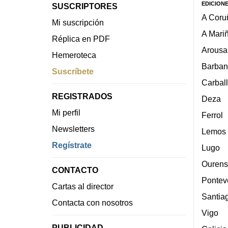
EDICION
SUSCRIPTORES
A Coru
Mi suscripción
A Mari
Réplica en PDF
Arousa
Hemeroteca
Barban
Suscríbete
Carbal
REGISTRADOS
Deza
Mi perfil
Ferrol
Newsletters
Lemos
Regístrate
Lugo
Ourens
CONTACTO
Pontev
Cartas al director
Santia
Contacta con nosotros
Vigo
PUBLICIDAD