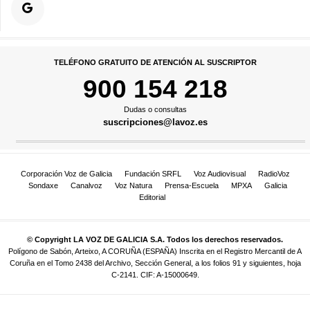
TELÉFONO GRATUITO DE ATENCIÓN AL SUSCRIPTOR
900 154 218
Dudas o consultas
suscripciones@lavoz.es
Corporación Voz de Galicia
Fundación SRFL
Voz Audiovisual
RadioVoz
Sondaxe
Canalvoz
Voz Natura
Prensa-Escuela
MPXA
Galicia
Editorial
© Copyright LA VOZ DE GALICIA S.A. Todos los derechos reservados.
Polígono de Sabón, Arteixo, A CORUÑA (ESPAÑA) Inscrita en el Registro Mercantil de A
Coruña en el Tomo 2438 del Archivo, Sección General, a los folios 91 y siguientes, hoja
C-2141. CIF: A-15000649.