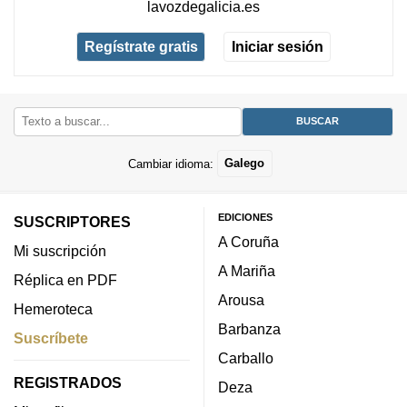
lavozdegalicia.es
Regístrate gratis
Iniciar sesión
Cambiar idioma:
Galego
EDICIONES
SUSCRIPTORES
A Coruña
Mi suscripción
A Mariña
Réplica en PDF
Arousa
Hemeroteca
Barbanza
Suscríbete
Carballo
REGISTRADOS
Deza