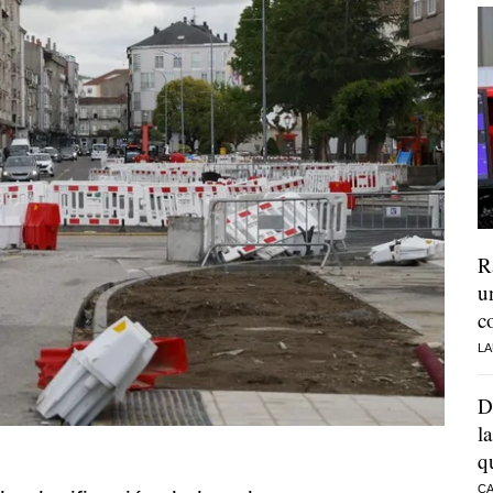
R
u
c
LA
D
l
q
CA