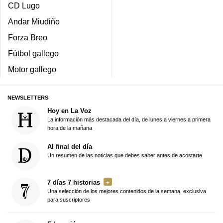
CD Lugo
Andar Miudiño
Forza Breo
Fútbol gallego
Motor gallego
NEWSLETTERS
Hoy en La Voz
La información más destacada del día, de lunes a viernes a primera
hora de la mañana
Al final del día
Un resumen de las noticias que debes saber antes de acostarte
7 días 7 historias
Una selección de los mejores contenidos de la semana, exclusiva
para suscriptores