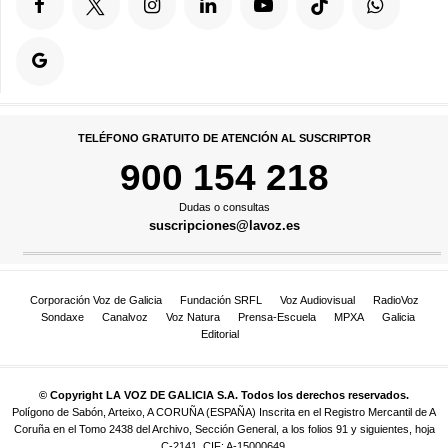
TELÉFONO GRATUITO DE ATENCIÓN AL SUSCRIPTOR
900 154 218
Dudas o consultas
suscripciones@lavoz.es
Corporación Voz de Galicia
Fundación SRFL
Voz Audiovisual
RadioVoz
Sondaxe
Canalvoz
Voz Natura
Prensa-Escuela
MPXA
Galicia
Editorial
© Copyright LA VOZ DE GALICIA S.A. Todos los derechos reservados.
Polígono de Sabón, Arteixo, A CORUÑA (ESPAÑA) Inscrita en el Registro Mercantil de A
Coruña en el Tomo 2438 del Archivo, Sección General, a los folios 91 y siguientes, hoja
C-2141. CIF: A-15000649.