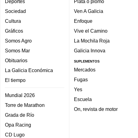
Deportes
Plata o plomo
Sociedad
Ven A Galicia
Cultura
Enfoque
Gráficos
Vive el Camino
Somos Agro
La Mochila Roja
Somos Mar
Galicia Innova
Obituarios
SUPLEMENTOS
Mercados
La Galicia Económica
Fugas
El tiempo
Yes
Mundial 2026
Escuela
Torre de Marathon
On, revista de motor
Grada de Río
Opa Racing
CD Lugo