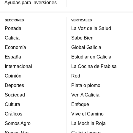
Ayudas para inversiones
SECCIONES
VERTICALES
Portada
La Voz de la Salud
Galicia
Sabe Bien
Economía
Global Galicia
España
Estudiar en Galicia
Internacional
La Cocina de Frabisa
Opinión
Red
Deportes
Plata o plomo
Sociedad
Ven A Galicia
Cultura
Enfoque
Gráficos
Vive el Camino
Somos Agro
La Mochila Roja
Somos Mar
Galicia Innova