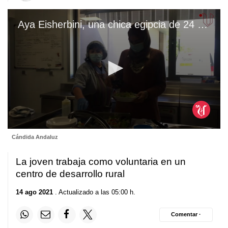
Aya Eisherbini, una chica egipcia de 24 años que está haciendo voluntariado en el centro de desarrollo rural O Viso de Lososelo, en Sarreaus
0
Cándida Andaluz
seconds
of
4
La joven trabaja como voluntaria en un
minutes,
0
centro de desarrollo rural
14 ago 2021
. Actualizado a las 05:00 h.
Comentar ·