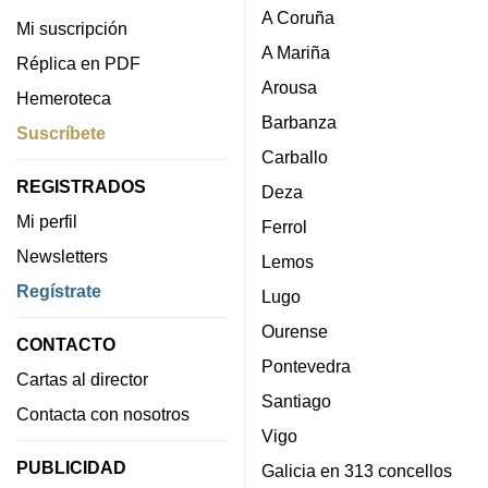
A Coruña
Mi suscripción
A Mariña
Réplica en PDF
Arousa
Hemeroteca
Barbanza
Suscríbete
Carballo
REGISTRADOS
Deza
Mi perfil
Ferrol
Newsletters
Lemos
Regístrate
Lugo
Ourense
CONTACTO
Pontevedra
Cartas al director
Santiago
Contacta con nosotros
Vigo
PUBLICIDAD
Galicia en 313 concellos