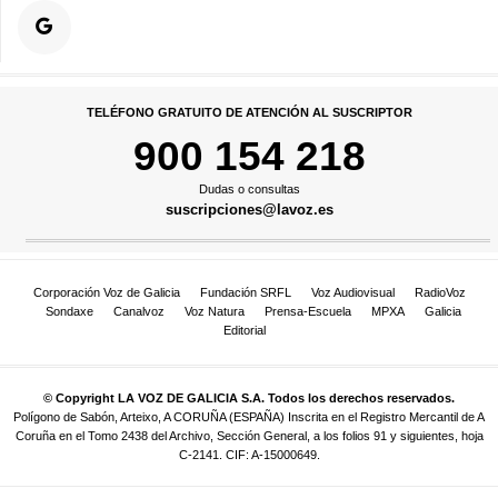
TELÉFONO GRATUITO DE ATENCIÓN AL SUSCRIPTOR
900 154 218
Dudas o consultas
suscripciones@lavoz.es
Corporación Voz de Galicia
Fundación SRFL
Voz Audiovisual
RadioVoz
Sondaxe
Canalvoz
Voz Natura
Prensa-Escuela
MPXA
Galicia
Editorial
© Copyright LA VOZ DE GALICIA S.A. Todos los derechos reservados.
Polígono de Sabón, Arteixo, A CORUÑA (ESPAÑA) Inscrita en el Registro Mercantil de A
Coruña en el Tomo 2438 del Archivo, Sección General, a los folios 91 y siguientes, hoja
C-2141. CIF: A-15000649.