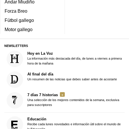
Andar Miudiño
Forza Breo
Fútbol gallego
Motor gallego
NEWSLETTERS
Hoy en La Voz
La información más destacada del día, de lunes a viernes a primera
hora de la mañana
Al final del día
Un resumen de las noticias que debes saber antes de acostarte
7 días 7 historias
Una selección de los mejores contenidos de la semana, exclusiva
para suscriptores
Educación
Recibe cada lunes novedades e información útil sobre el mundo de