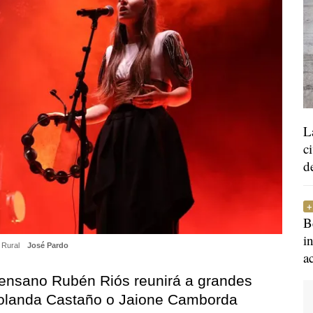
L
c
d
B
i
o Rural
José Pardo
a
urensano Rubén Riós reunirá a grandes
 Yolanda Castaño o Jaione Camborda