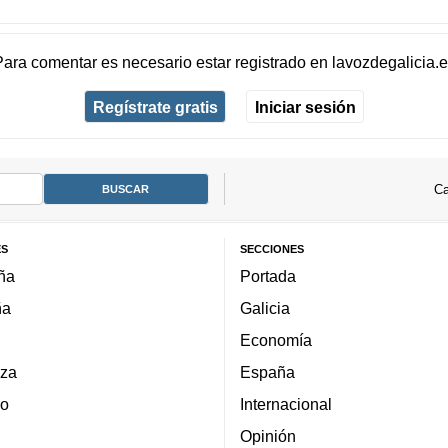
Para comentar es necesario
estar registrado
en
lavozdegalicia.
Regístrate gratis
Iniciar sesión
Ca
ES
SECCIONES
ña
Portada
ña
Galicia
Economía
za
España
lo
Internacional
Opinión