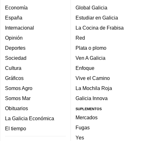
Economía
Global Galicia
España
Estudiar en Galicia
Internacional
La Cocina de Frabisa
Opinión
Red
Deportes
Plata o plomo
Sociedad
Ven A Galicia
Cultura
Enfoque
Gráficos
Vive el Camino
Somos Agro
La Mochila Roja
Somos Mar
Galicia Innova
Obituarios
SUPLEMENTOS
Mercados
La Galicia Económica
Fugas
El tiempo
Yes