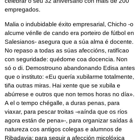
celebrar o seu 32 aniversario con máis de 200
empregados.
Malia o indubidable éxito empresarial, Chicho -o
alcume vénlle de cando era porteiro de fútbol en
Salesianos- asegura que a súa alma é docente.
No repaso a todas as súas afeccións, ratifícao
con seguridade: quédome coa docencia. Non
só o di. Demostrouno abandonando Edisa antes
que o instituto: «Eu quería xubilarme totalmente,
tiña outras miras. Hai xente que se xubila e
abúrrese e outros que non temos horas no día».
A el o tempo chégalle, a duras penas, para
viaxar, para pescar troitas -«aínda que os ríos
agora están de pena»-, para organizar saídas á
natureza cos antigos colegas e alumnos de
Ribadavia; para seguir a afección micolóxica