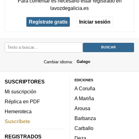
Para comentar es necesario
estar registrado
en
lavozdegalicia.es
Regístrate gratis
Iniciar sesión
Cambiar idioma:
Galego
EDICIONES
SUSCRIPTORES
A Coruña
Mi suscripción
A Mariña
Réplica en PDF
Arousa
Hemeroteca
Barbanza
Suscríbete
Carballo
REGISTRADOS
Deza