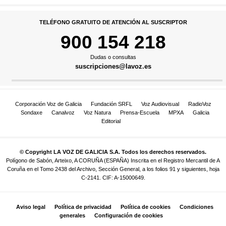
TELÉFONO GRATUITO DE ATENCIÓN AL SUSCRIPTOR
900 154 218
Dudas o consultas
suscripciones@lavoz.es
Corporación Voz de Galicia
Fundación SRFL
Voz Audiovisual
RadioVoz
Sondaxe
Canalvoz
Voz Natura
Prensa-Escuela
MPXA
Galicia
Editorial
© Copyright LA VOZ DE GALICIA S.A. Todos los derechos reservados.
Polígono de Sabón, Arteixo, A CORUÑA (ESPAÑA) Inscrita en el Registro Mercantil de A
Coruña en el Tomo 2438 del Archivo, Sección General, a los folios 91 y siguientes, hoja
C-2141. CIF: A-15000649.
Aviso legal
Política de privacidad
Política de cookies
Condiciones
generales
Configuración de cookies