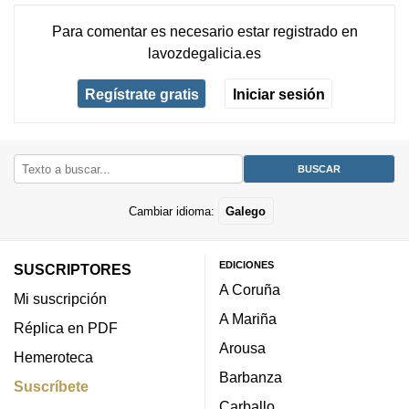
Para comentar es necesario
estar registrado
en
lavozdegalicia.es
Regístrate gratis
Iniciar sesión
Cambiar idioma:
Galego
EDICIONES
SUSCRIPTORES
A Coruña
Mi suscripción
A Mariña
Réplica en PDF
Arousa
Hemeroteca
Barbanza
Suscríbete
Carballo