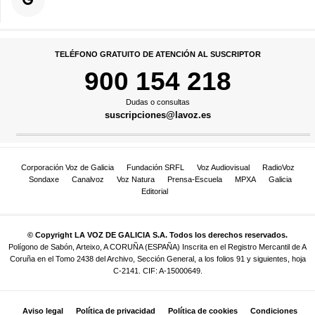
TELÉFONO GRATUITO DE ATENCIÓN AL SUSCRIPTOR
900 154 218
Dudas o consultas
suscripciones@lavoz.es
Corporación Voz de Galicia
Fundación SRFL
Voz Audiovisual
RadioVoz
Sondaxe
Canalvoz
Voz Natura
Prensa-Escuela
MPXA
Galicia
Editorial
© Copyright LA VOZ DE GALICIA S.A. Todos los derechos reservados.
Polígono de Sabón, Arteixo, A CORUÑA (ESPAÑA) Inscrita en el Registro Mercantil de A
Coruña en el Tomo 2438 del Archivo, Sección General, a los folios 91 y siguientes, hoja
C-2141. CIF: A-15000649.
Aviso legal
Política de privacidad
Política de cookies
Condiciones