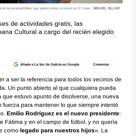
a de la sociedad Albor, que quiere volver a crecer en O Couto
MIGUEL VILLAR
s de actividades gratis, las
ana Cultural a cargo del recién elegido
Añade a La Voz de Galicia en Google
Comentar ·
er a ser la referencia para todos los vecinos de
a. Un punto abierto al que cualquiera pueda
 la que estuvo apunto de disolverse, una nueva
on fuerza para mantener lo que siempre intentó
no.
Emilio Rodríguez es el nuevo presidente
:
de Fátima y en el campo de fútbol, y no quería
de como
legado para nuestros hijos
». La