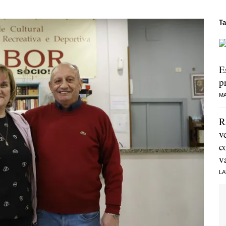
Ta
E
p
MA
R
v
c
v
LA