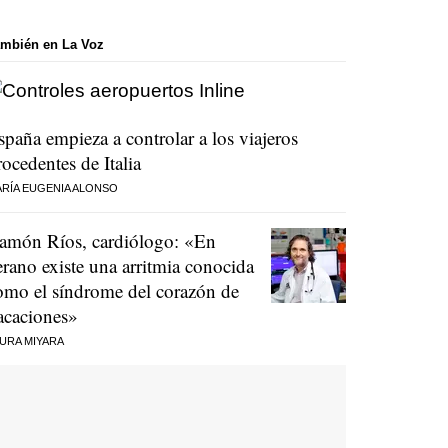
mbién en La Voz
spaña empieza a controlar a los viajeros
rocedentes de Italia
RÍA EUGENIA ALONSO
amón Ríos, cardiólogo: «En
erano existe una arritmia conocida
omo el síndrome del corazón de
acaciones»
URA MIYARA