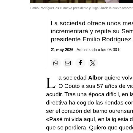
Emilio Rodríguez es el nuevo presidente y Olga Varela la nueva tesorer
La sociedad ofrece unos mese
incrementará y repite su Sem
presidente Emilio Rodríguez
21 may 2026
. Actualizado a las 05:00 h.
L
a sociedad
Albor
quiere volv
O Couto a sus 57 años de vid
acudir. Tras una época difícil, en
directiva ha cogido las riendas c
ser el corazón del barrio ourensa
«Pasé mi vida aquí, en la iglesia 
que se perdiera. Quiero que que