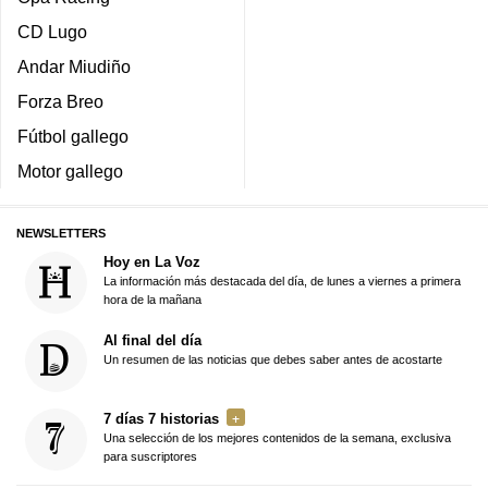
CD Lugo
Andar Miudiño
Forza Breo
Fútbol gallego
Motor gallego
NEWSLETTERS
Hoy en La Voz
La información más destacada del día, de lunes a viernes a primera
hora de la mañana
Al final del día
Un resumen de las noticias que debes saber antes de acostarte
7 días 7 historias
Una selección de los mejores contenidos de la semana, exclusiva
para suscriptores