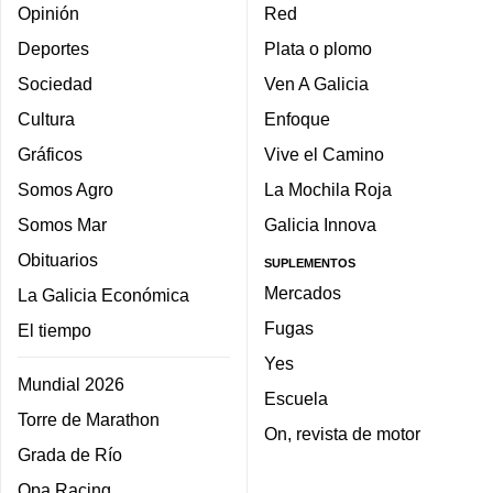
Opinión
Red
Deportes
Plata o plomo
Sociedad
Ven A Galicia
Cultura
Enfoque
Gráficos
Vive el Camino
Somos Agro
La Mochila Roja
Somos Mar
Galicia Innova
Obituarios
SUPLEMENTOS
Mercados
La Galicia Económica
Fugas
El tiempo
Yes
Mundial 2026
Escuela
Torre de Marathon
On, revista de motor
Grada de Río
Opa Racing