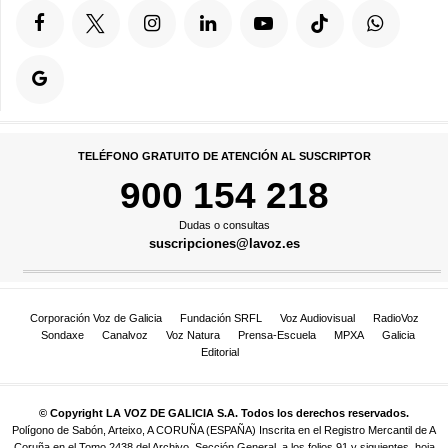
TELÉFONO GRATUITO DE ATENCIÓN AL SUSCRIPTOR
900 154 218
Dudas o consultas
suscripciones@lavoz.es
Corporación Voz de Galicia
Fundación SRFL
Voz Audiovisual
RadioVoz
Sondaxe
Canalvoz
Voz Natura
Prensa-Escuela
MPXA
Galicia
Editorial
© Copyright LA VOZ DE GALICIA S.A. Todos los derechos reservados.
Polígono de Sabón, Arteixo, A CORUÑA (ESPAÑA) Inscrita en el Registro Mercantil de A
Coruña en el Tomo 2438 del Archivo, Sección General, a los folios 91 y siguientes, hoja