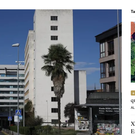
Ta
q
AL
X
E