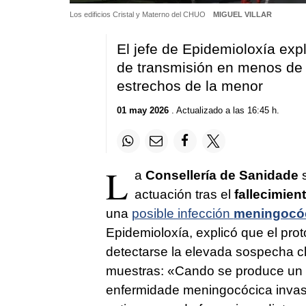
Los edificios Cristal y Materno del CHUO
MIGUEL VILLAR
El jefe de Epidemioloxía expli
de transmisión en menos de 
estrechos de la menor
01 may 2026
. Actualizado a las 16:45 h.
L
a
Consellería de Sanidade
s
actuación tras el
fallecimien
una
posible infección
meningocóc
Epidemioloxía, explicó que el prot
detectarse la elevada sospecha clí
muestras: «Cando se produce un 
enfermidade meningocócica invas