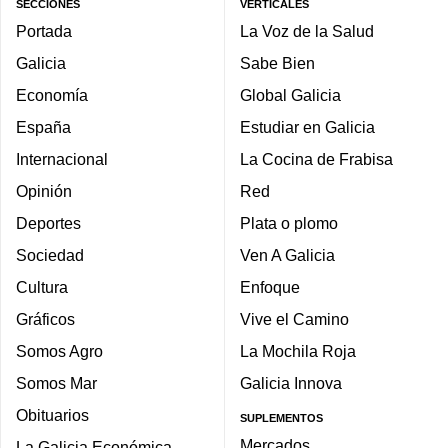
SECCIONES
VERTICALES
Portada
La Voz de la Salud
Galicia
Sabe Bien
Economía
Global Galicia
España
Estudiar en Galicia
Internacional
La Cocina de Frabisa
Opinión
Red
Deportes
Plata o plomo
Sociedad
Ven A Galicia
Cultura
Enfoque
Gráficos
Vive el Camino
Somos Agro
La Mochila Roja
Somos Mar
Galicia Innova
Obituarios
SUPLEMENTOS
Mercados
La Galicia Económica