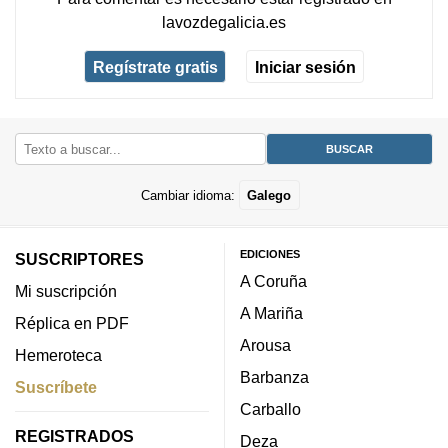
lavozdegalicia.es
Regístrate gratis
Iniciar sesión
Cambiar idioma:
Galego
EDICIONES
SUSCRIPTORES
A Coruña
Mi suscripción
A Mariña
Réplica en PDF
Arousa
Hemeroteca
Barbanza
Suscríbete
Carballo
REGISTRADOS
Deza