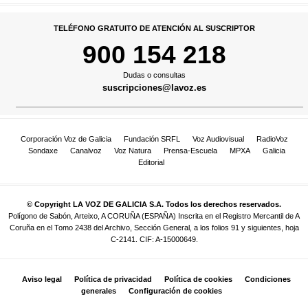
TELÉFONO GRATUITO DE ATENCIÓN AL SUSCRIPTOR
900 154 218
Dudas o consultas
suscripciones@lavoz.es
Corporación Voz de Galicia
Fundación SRFL
Voz Audiovisual
RadioVoz
Sondaxe
Canalvoz
Voz Natura
Prensa-Escuela
MPXA
Galicia
Editorial
© Copyright LA VOZ DE GALICIA S.A. Todos los derechos reservados.
Polígono de Sabón, Arteixo, A CORUÑA (ESPAÑA) Inscrita en el Registro Mercantil de A
Coruña en el Tomo 2438 del Archivo, Sección General, a los folios 91 y siguientes, hoja
C-2141. CIF: A-15000649.
Aviso legal
Política de privacidad
Política de cookies
Condiciones
generales
Configuración de cookies