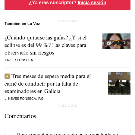
¿Ya eres suscriptor?
Inicia sesión
También en La Voz
¿Cuándo quitarse las gafas? ¿Y si el
eclipse es del 99 %? Las claves para
observarlo sin riesgos
XAVIER FONSECA
Tres meses de espera media para el
carné de conducir por la falta de
examinadores en Galicia
L. NEVES FONSECA
/
P.G.
Comentarios
Para comentar es necesario
estar registrado
en