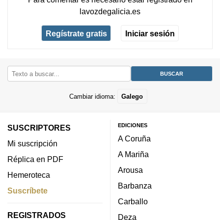
lavozdegalicia.es
Regístrate gratis
Iniciar sesión
Cambiar idioma:
Galego
EDICIONES
SUSCRIPTORES
A Coruña
Mi suscripción
A Mariña
Réplica en PDF
Arousa
Hemeroteca
Barbanza
Suscríbete
Carballo
REGISTRADOS
Deza