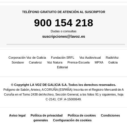
TELÉFONO GRATUITO DE ATENCIÓN AL SUSCRIPTOR
900 154 218
Dudas o consultas
suscripciones@lavoz.es
Corporación Voz de Galicia
Fundación SRFL
Voz Audiovisual
RadioVoz
Sondaxe
Canalvoz
Voz Natura
Prensa-Escuela
MPXA
Galicia
Editorial
© Copyright LA VOZ DE GALICIA S.A. Todos los derechos reservados.
Polígono de Sabón, Arteixo, A CORUÑA (ESPAÑA) Inscrita en el Registro Mercantil de A
Coruña en el Tomo 2438 del Archivo, Sección General, a los folios 91 y siguientes, hoja
C-2141. CIF: A-15000649.
Aviso legal
Política de privacidad
Política de cookies
Condiciones
generales
Configuración de cookies