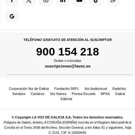
TELÉFONO GRATUITO DE ATENCIÓN AL SUSCRIPTOR
900 154 218
Dudas o consultas
suscripciones@lavoz.es
Corporación Voz de Galicia
Fundación SRFL
Voz Audiovisual
RadioVoz
Sondaxe
Canalvoz
Voz Natura
Prensa-Escuela
MPXA
Galicia
Editorial
© Copyright LA VOZ DE GALICIA S.A. Todos los derechos reservados.
Polígono de Sabón, Arteixo, A CORUÑA (ESPAÑA) Inscrita en el Registro Mercantil de A
Coruña en el Tomo 2438 del Archivo, Sección General, a los folios 91 y siguientes, hoja
C-2141. CIF: A-15000649.