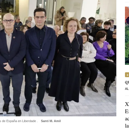
q
AL
X
E
a
os de España en Liberdade .
Santi M. Amil
l