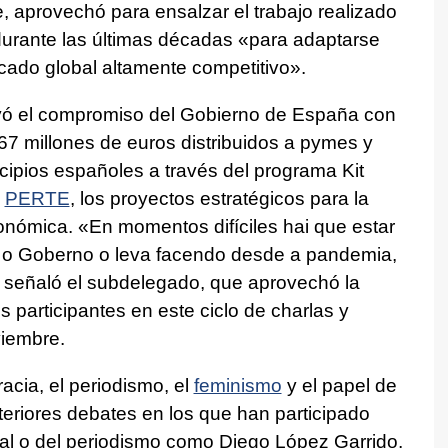
, aprovechó para ensalzar el trabajo realizado
durante las últimas décadas
«para adaptarse
cado global altamente competitivo».
ayó el compromiso del Gobierno de España con
7 millones de euros distribuidos a pymes y
ipios españoles a través del programa Kit
s
PERTE
, los proyectos estratégicos para la
conómica.
«En momentos difíciles hai que estar
e o Goberno o leva facendo desde a pandemia,
señaló el subdelegado, que aprovechó la
 participantes en este ciclo de charlas y
viembre.
acia, el periodismo, el
feminismo
y el papel de
teriores debates en los que han participado
ural o del periodismo como Diego López Garrido,