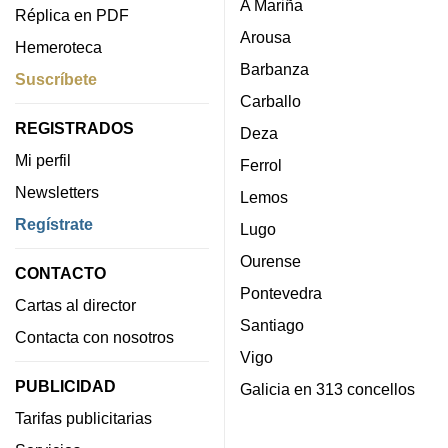
A Mariña
Réplica en PDF
Arousa
Hemeroteca
Barbanza
Suscríbete
Carballo
REGISTRADOS
Deza
Mi perfil
Ferrol
Newsletters
Lemos
Regístrate
Lugo
Ourense
CONTACTO
Pontevedra
Cartas al director
Santiago
Contacta con nosotros
Vigo
PUBLICIDAD
Galicia en 313 concellos
Tarifas publicitarias