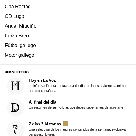
Opa Racing
CD Lugo
Andar Miudiño
Forza Breo
Fútbol gallego
Motor gallego
NEWSLETTERS
Hoy en La Voz
La información más destacada del día, de lunes a viernes a primera
hora de la mañana
Al final del día
Un resumen de las noticias que debes saber antes de acostarte
7 días 7 historias
Una selección de los mejores contenidos de la semana, exclusiva
para suscriptores