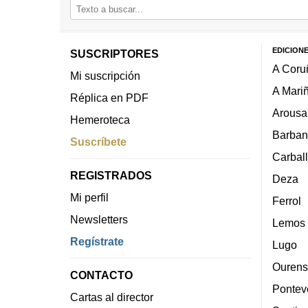
EDICION
SUSCRIPTORES
A Coru
Mi suscripción
A Mari
Réplica en PDF
Arousa
Hemeroteca
Barban
Suscríbete
Carbal
REGISTRADOS
Deza
Mi perfil
Ferrol
Newsletters
Lemos
Regístrate
Lugo
Ourens
CONTACTO
Pontev
Cartas al director