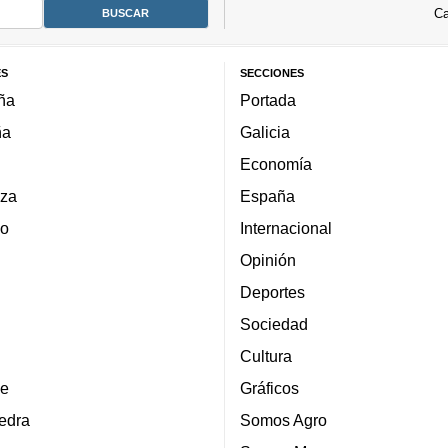
Ca
ES
SECCIONES
ña
Portada
ña
Galicia
Economía
za
España
lo
Internacional
Opinión
Deportes
Sociedad
Cultura
e
Gráficos
edra
Somos Agro