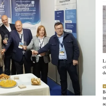
L
c
d
B
i
a