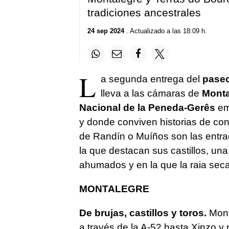
tradiciones ancestrales
24 sep 2024
. Actualizado a las 18:09 h.
L
a segunda entrega del
paseo
lleva a las cámaras de
Monta
Nacional de la Peneda-Gerês
em
y donde conviven historias de con
de Randín o Muíños son las entr
la que destacan sus castillos, un
ahumados y en la que la raia seca
MONTALEGRE
De brujas, castillos y toros.
Mont
a través de la A-52 hasta Xinzo y 