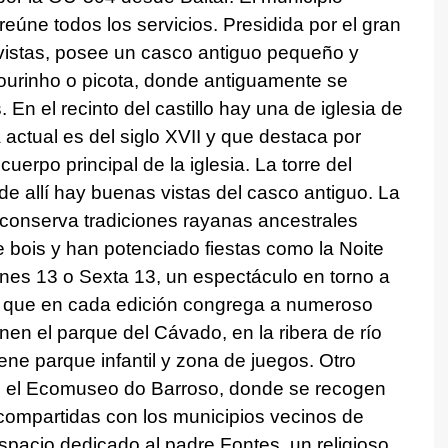
reúne todos los servicios. Presidida por el gran
 vistas, posee un casco antiguo pequeño y
lourinho o picota, donde antiguamente se
En el recinto del castillo hay una de iglesia de
actual es del siglo XVII y que destaca por
erpo principal de la iglesia. La torre del
de allí hay buenas vistas del casco antiguo. La
 conserva tradiciones rayanas ancestrales
 bois
y han potenciado fiestas como la
Noite
rnes 13 o Sexta 13, un espectáculo en torno a
á, y que en cada edición congrega a numeroso
ienen el parque del Cávado, en la ribera de río
ne parque infantil y zona de juegos. Otro
es el Ecomuseo do Barroso, donde se recogen
compartidas con los municipios vecinos de
acio dedicado al padre Fontes, un religioso