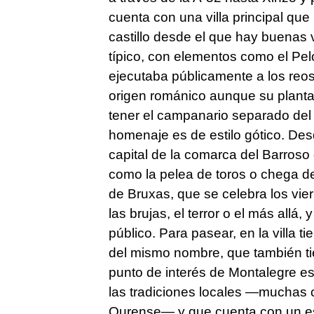
cuenta con una villa principal que 
castillo desde el que hay buenas
típico, con elementos como el Pe
ejecutaba públicamente a los reos. 
origen románico aunque su planta 
tener el campanario separado del cu
homenaje es de estilo gótico. Des
capital de la comarca del Barroso
como la pelea de toros o
chega de
de Bruxas,
que se celebra los vie
las brujas, el terror o el más all
público. Para pasear, en la villa t
del mismo nombre, que también tie
punto de interés de Montalegre 
las tradiciones locales —muchas 
Ourense— y que cuenta con un esp