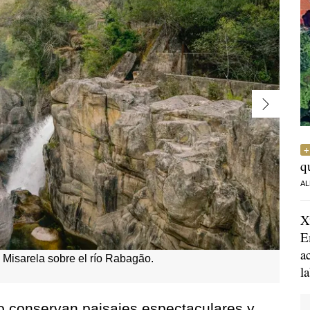
q
AL
X
E
a
Misarela sobre el río Rabagão.
l
o conservan paisajes espectaculares y