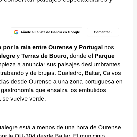
Añade a La Voz de Galicia en Google
Comentar ·
 por la
raia
entre Ourense y Portugal
nos
legre
y
Terras de Bouro,
donde e
l Parque
pieza a anunciar sus paisajes deslumbrantes
trabando y de brujas. Cualedro, Baltar, Calvos
adas desde Ourense a una zona portuguesa en
a gastronomía que ensalza los embutidos
 se vuelve verde.
alegre está a menos de una hora de Ourense,
por la OU-304 desde Baltar. El municipio