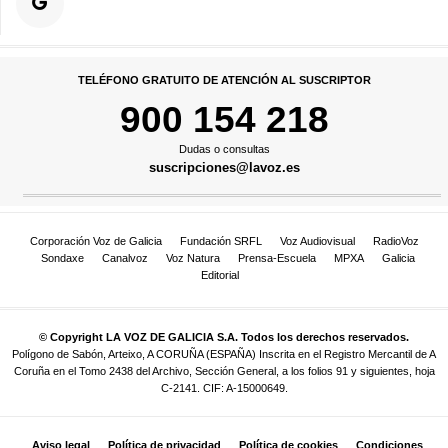
TELÉFONO GRATUITO DE ATENCIÓN AL SUSCRIPTOR
900 154 218
Dudas o consultas
suscripciones@lavoz.es
Corporación Voz de Galicia
Fundación SRFL
Voz Audiovisual
RadioVoz
Sondaxe
Canalvoz
Voz Natura
Prensa-Escuela
MPXA
Galicia
Editorial
© Copyright LA VOZ DE GALICIA S.A. Todos los derechos reservados.
Polígono de Sabón, Arteixo, A CORUÑA (ESPAÑA) Inscrita en el Registro Mercantil de A
Coruña en el Tomo 2438 del Archivo, Sección General, a los folios 91 y siguientes, hoja
C-2141. CIF: A-15000649.
Aviso legal
Política de privacidad
Política de cookies
Condiciones