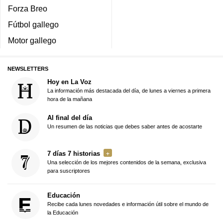
Forza Breo
Fútbol gallego
Motor gallego
NEWSLETTERS
Hoy en La Voz
La información más destacada del día, de lunes a viernes a primera
hora de la mañana
Al final del día
Un resumen de las noticias que debes saber antes de acostarte
7 días 7 historias
Una selección de los mejores contenidos de la semana, exclusiva
para suscriptores
Educación
Recibe cada lunes novedades e información útil sobre el mundo de
la Educación