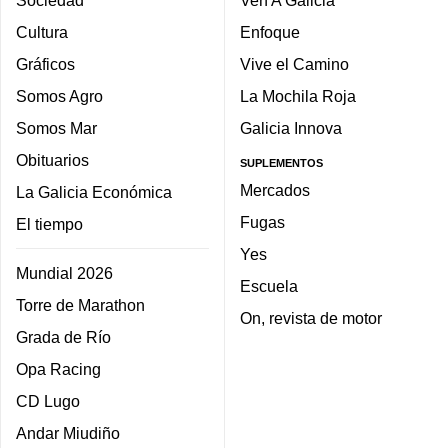
Sociedad
Ven A Galicia
Cultura
Enfoque
Gráficos
Vive el Camino
Somos Agro
La Mochila Roja
Somos Mar
Galicia Innova
Obituarios
SUPLEMENTOS
Mercados
La Galicia Económica
Fugas
El tiempo
Yes
Mundial 2026
Escuela
Torre de Marathon
On, revista de motor
Grada de Río
Opa Racing
CD Lugo
Andar Miudiño