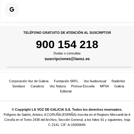
TELÉFONO GRATUITO DE ATENCIÓN AL SUSCRIPTOR
900 154 218
Dudas o consultas
suscripciones@lavoz.es
Corporación Voz de Galicia
Fundación SRFL
Voz Audiovisual
RadioVoz
Sondaxe
Canalvoz
Voz Natura
Prensa-Escuela
MPXA
Galicia
Editorial
© Copyright LA VOZ DE GALICIA S.A. Todos los derechos reservados.
Polígono de Sabón, Arteixo, A CORUÑA (ESPAÑA) Inscrita en el Registro Mercantil de A
Coruña en el Tomo 2438 del Archivo, Sección General, a los folios 91 y siguientes, hoja
C-2141. CIF: A-15000649.