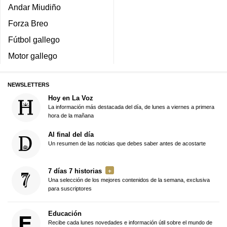
Andar Miudiño
Forza Breo
Fútbol gallego
Motor gallego
NEWSLETTERS
Hoy en La Voz
La información más destacada del día, de lunes a viernes a primera
hora de la mañana
Al final del día
Un resumen de las noticias que debes saber antes de acostarte
7 días 7 historias
Una selección de los mejores contenidos de la semana, exclusiva
para suscriptores
Educación
Recibe cada lunes novedades e información útil sobre el mundo de