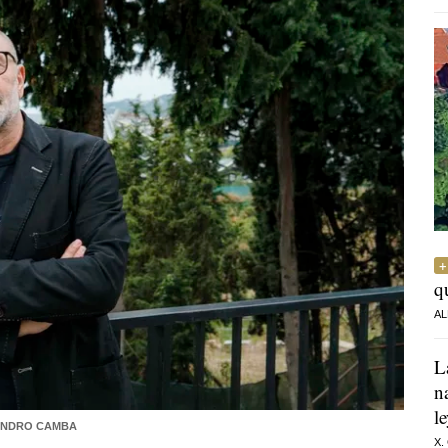
q
AL
L
n
l
ANDRO CAMBA
X.