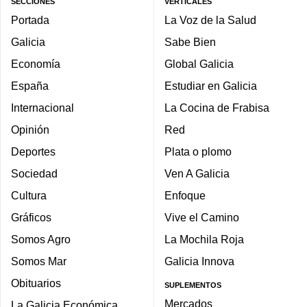
SECCIONES
VERTICALES
Portada
La Voz de la Salud
Galicia
Sabe Bien
Economía
Global Galicia
España
Estudiar en Galicia
Internacional
La Cocina de Frabisa
Opinión
Red
Deportes
Plata o plomo
Sociedad
Ven A Galicia
Cultura
Enfoque
Gráficos
Vive el Camino
Somos Agro
La Mochila Roja
Somos Mar
Galicia Innova
Obituarios
SUPLEMENTOS
Mercados
La Galicia Económica