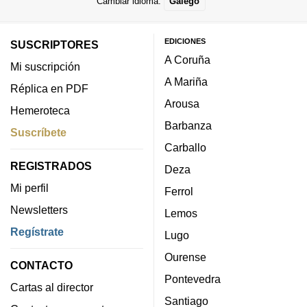
Cambiar idioma:
Galego
EDICIONES
SUSCRIPTORES
A Coruña
Mi suscripción
A Mariña
Réplica en PDF
Arousa
Hemeroteca
Barbanza
Suscríbete
Carballo
REGISTRADOS
Deza
Mi perfil
Ferrol
Newsletters
Lemos
Regístrate
Lugo
Ourense
CONTACTO
Pontevedra
Cartas al director
Santiago