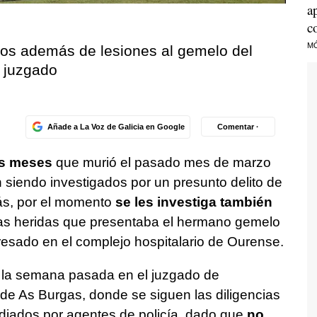
a
c
M
os además de lesiones al gemelo del
l juzgado
Añade a La Voz de Galicia en Google
Comentar ·
s meses
que murió el pasado mes de marzo
 siendo investigados por un presunto delito de
ás, por el momento
se les investiga también
 las heridas que presentaba el hermano gemelo
gresado en el complejo hospitalario de Ourense.
 la semana pasada en el juzgado de
 de As Burgas, donde se siguen las diligencias
odiados por agentes de policía, dado que
no