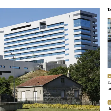
Ta
a
u
d