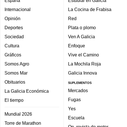
España
Estudiar en Galicia
Internacional
La Cocina de Frabisa
Opinión
Red
Deportes
Plata o plomo
Sociedad
Ven A Galicia
Cultura
Enfoque
Gráficos
Vive el Camino
Somos Agro
La Mochila Roja
Somos Mar
Galicia Innova
Obituarios
SUPLEMENTOS
Mercados
La Galicia Económica
Fugas
El tiempo
Yes
Mundial 2026
Escuela
Torre de Marathon
On, revista de motor