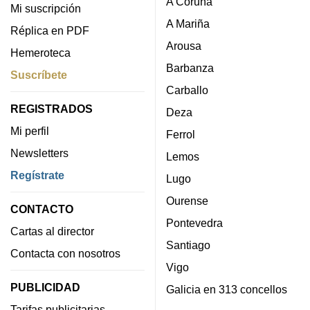
A Coruña
Mi suscripción
A Mariña
Réplica en PDF
Arousa
Hemeroteca
Barbanza
Suscríbete
Carballo
REGISTRADOS
Deza
Mi perfil
Ferrol
Newsletters
Lemos
Regístrate
Lugo
Ourense
CONTACTO
Pontevedra
Cartas al director
Santiago
Contacta con nosotros
Vigo
PUBLICIDAD
Galicia en 313 concellos
Tarifas publicitarias