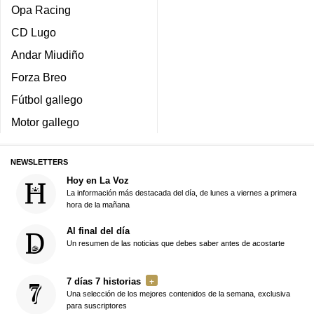
Opa Racing
CD Lugo
Andar Miudiño
Forza Breo
Fútbol gallego
Motor gallego
NEWSLETTERS
Hoy en La Voz
La información más destacada del día, de lunes a viernes a primera
hora de la mañana
Al final del día
Un resumen de las noticias que debes saber antes de acostarte
7 días 7 historias
Una selección de los mejores contenidos de la semana, exclusiva
para suscriptores