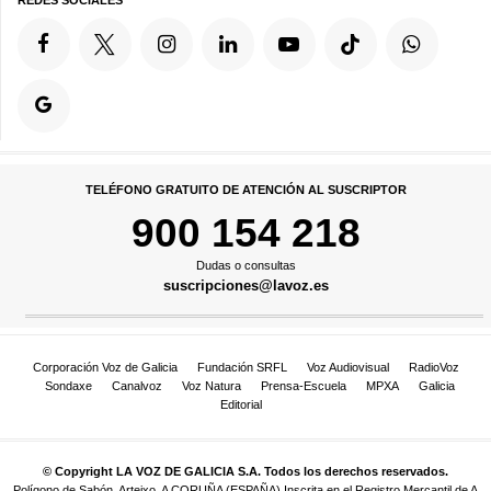
TELÉFONO GRATUITO DE ATENCIÓN AL SUSCRIPTOR
900 154 218
Dudas o consultas
suscripciones@lavoz.es
Corporación Voz de Galicia
Fundación SRFL
Voz Audiovisual
RadioVoz
Sondaxe
Canalvoz
Voz Natura
Prensa-Escuela
MPXA
Galicia
Editorial
© Copyright LA VOZ DE GALICIA S.A. Todos los derechos reservados.
Polígono de Sabón, Arteixo, A CORUÑA (ESPAÑA) Inscrita en el Registro Mercantil de A