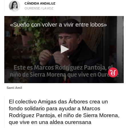
CÁNDIDA ANDALUZ
OURENSE / LA VOZ
«Sueño con volver a vivir entre lobos»
0
Santi Amil
seconds
of
8
El colectivo Amigas das Árbores crea un
minutes,
16
fondo solidario para ayudar a Marcos
seconds
Rodríguez Pantoja, el niño de Sierra Morena,
que vive en una aldea ourensana