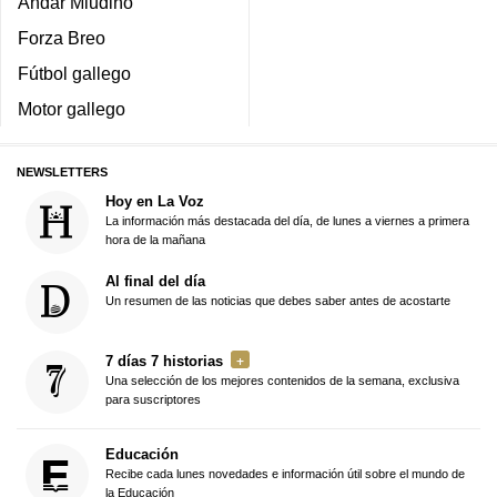
Andar Miudiño
Forza Breo
Fútbol gallego
Motor gallego
NEWSLETTERS
Hoy en La Voz
La información más destacada del día, de lunes a viernes a primera
hora de la mañana
Al final del día
Un resumen de las noticias que debes saber antes de acostarte
7 días 7 historias
Una selección de los mejores contenidos de la semana, exclusiva
para suscriptores
Educación
Recibe cada lunes novedades e información útil sobre el mundo de
la Educación