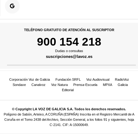
TELÉFONO GRATUITO DE ATENCIÓN AL SUSCRIPTOR
900 154 218
Dudas o consultas
suscripciones@lavoz.es
Corporación Voz de Galicia
Fundación SRFL
Voz Audiovisual
RadioVoz
Sondaxe
Canalvoz
Voz Natura
Prensa-Escuela
MPXA
Galicia
Editorial
© Copyright LA VOZ DE GALICIA S.A. Todos los derechos reservados.
Polígono de Sabón, Arteixo, A CORUÑA (ESPAÑA) Inscrita en el Registro Mercantil de A
Coruña en el Tomo 2438 del Archivo, Sección General, a los folios 91 y siguientes, hoja
C-2141. CIF: A-15000649.