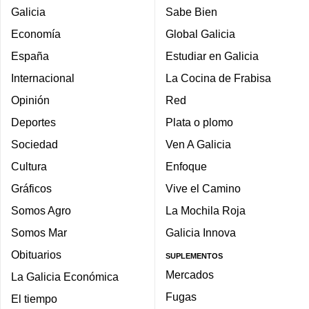
Galicia
Sabe Bien
Economía
Global Galicia
España
Estudiar en Galicia
Internacional
La Cocina de Frabisa
Opinión
Red
Deportes
Plata o plomo
Sociedad
Ven A Galicia
Cultura
Enfoque
Gráficos
Vive el Camino
Somos Agro
La Mochila Roja
Somos Mar
Galicia Innova
Obituarios
SUPLEMENTOS
Mercados
La Galicia Económica
Fugas
El tiempo