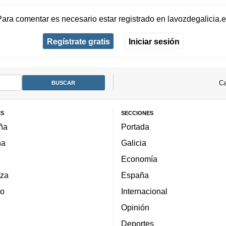
Para comentar es necesario
estar registrado
en
lavozdegalicia.
Regístrate gratis
Iniciar sesión
Ca
ES
SECCIONES
ña
Portada
ña
Galicia
Economía
za
España
lo
Internacional
Opinión
Deportes