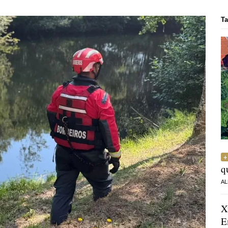
Ta
q
AL
X
E