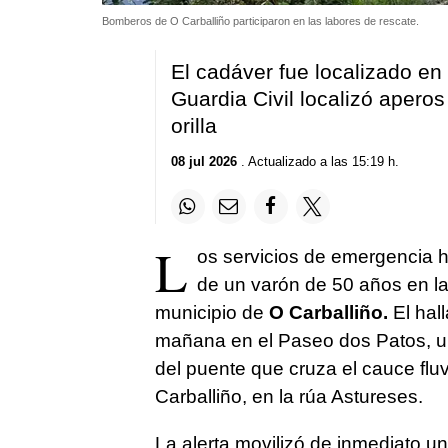
Bomberos de O Carballiño participaron en las labores de rescate.
El cadáver fue localizado en
Guardia Civil localizó apero
orilla
08 jul 2026
. Actualizado a las 15:19 h.
L
os servicios de emergencia h
de un varón de 50 años en l
municipio de
O Carballiño.
El hall
mañana en el Paseo dos Patos, un
del puente que cruza el cauce fluv
Carballiño, en la rúa Astureses.
La alerta movilizó de inmediato u