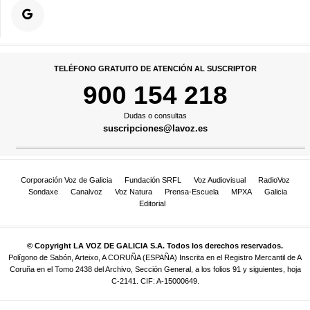
TELÉFONO GRATUITO DE ATENCIÓN AL SUSCRIPTOR
900 154 218
Dudas o consultas
suscripciones@lavoz.es
Corporación Voz de Galicia
Fundación SRFL
Voz Audiovisual
RadioVoz
Sondaxe
Canalvoz
Voz Natura
Prensa-Escuela
MPXA
Galicia
Editorial
© Copyright LA VOZ DE GALICIA S.A. Todos los derechos reservados.
Polígono de Sabón, Arteixo, A CORUÑA (ESPAÑA) Inscrita en el Registro Mercantil de A
Coruña en el Tomo 2438 del Archivo, Sección General, a los folios 91 y siguientes, hoja
C-2141. CIF: A-15000649.