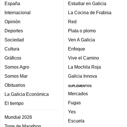
España
Estudiar en Galicia
Internacional
La Cocina de Frabisa
Opinión
Red
Deportes
Plata o plomo
Sociedad
Ven A Galicia
Cultura
Enfoque
Gráficos
Vive el Camino
Somos Agro
La Mochila Roja
Somos Mar
Galicia Innova
Obituarios
SUPLEMENTOS
Mercados
La Galicia Económica
Fugas
El tiempo
Yes
Mundial 2026
Escuela
Torre de Marathon