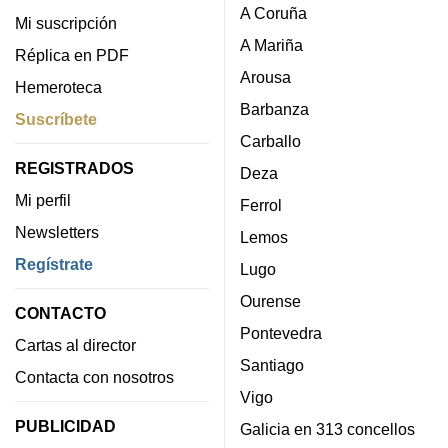
A Coruña
Mi suscripción
A Mariña
Réplica en PDF
Arousa
Hemeroteca
Barbanza
Suscríbete
Carballo
REGISTRADOS
Deza
Mi perfil
Ferrol
Newsletters
Lemos
Regístrate
Lugo
Ourense
CONTACTO
Pontevedra
Cartas al director
Santiago
Contacta con nosotros
Vigo
PUBLICIDAD
Galicia en 313 concellos