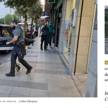
c
d
M
I
C
s de violencia
Lolita Vázquez