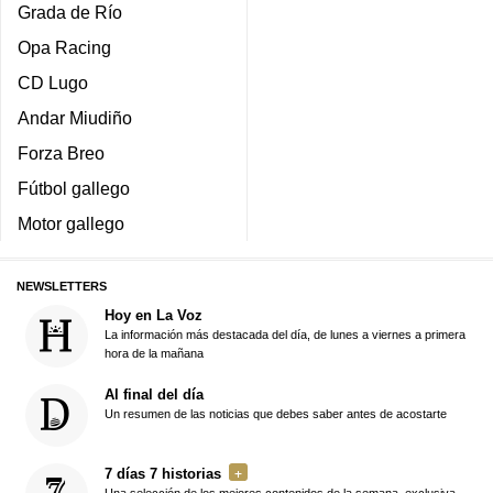
Grada de Río
Opa Racing
CD Lugo
Andar Miudiño
Forza Breo
Fútbol gallego
Motor gallego
NEWSLETTERS
Hoy en La Voz
La información más destacada del día, de lunes a viernes a primera
hora de la mañana
Al final del día
Un resumen de las noticias que debes saber antes de acostarte
7 días 7 historias
Una selección de los mejores contenidos de la semana, exclusiva