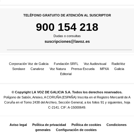
TELÉFONO GRATUITO DE ATENCIÓN AL SUSCRIPTOR
900 154 218
Dudas o consultas
suscripciones@lavoz.es
Corporación Voz de Galicia
Fundación SRFL
Voz Audiovisual
RadioVoz
Sondaxe
Canalvoz
Voz Natura
Prensa-Escuela
MPXA
Galicia
Editorial
© Copyright LA VOZ DE GALICIA S.A. Todos los derechos reservados.
Polígono de Sabón, Arteixo, A CORUÑA (ESPAÑA) Inscrita en el Registro Mercantil de A
Coruña en el Tomo 2438 del Archivo, Sección General, a los folios 91 y siguientes, hoja
C-2141. CIF: A-15000649.
Aviso legal
Política de privacidad
Política de cookies
Condiciones
generales
Configuración de cookies