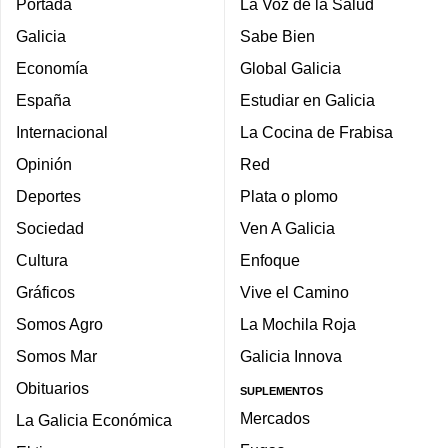
Portada
La Voz de la Salud
Galicia
Sabe Bien
Economía
Global Galicia
España
Estudiar en Galicia
Internacional
La Cocina de Frabisa
Opinión
Red
Deportes
Plata o plomo
Sociedad
Ven A Galicia
Cultura
Enfoque
Gráficos
Vive el Camino
Somos Agro
La Mochila Roja
Somos Mar
Galicia Innova
Obituarios
SUPLEMENTOS
Mercados
La Galicia Económica